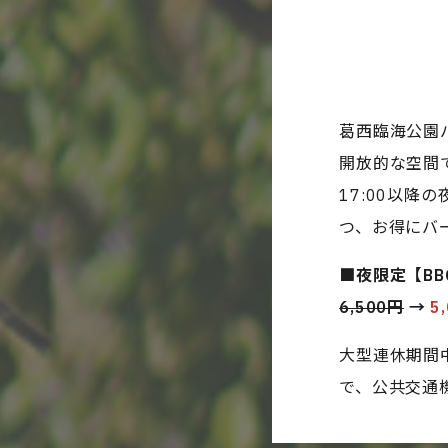
葛西臨海公園
開放的な空間
17:00以
つ、お得にバ
■夜限定【B
6,500円
→
5
大型連休期間
で、公共交通